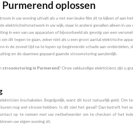
n Purmerend oplossen
oom in uw woning uitvalt als u net een leuke film zit te kijken of aan h
le elektriciteitsnetwerk in uw wijk, maar in andere gevallen alleen in uw
iting in een van uw apparaten of bijvoorbeeld als gevolg van een versmel
ijk om dit tegen te gaan, zeker niet als u een groot aantal elektrische appa
s in de zoveel tijd na te lopen op beginnende schade aan onderdelen, sl
uiting en de daarmee gepaard gaande stroomstoring aanzienlijk.
en
stroomstoring in Purmerend
? Onze vakkundige elektriciens zijn u gra
g
elektricien inschakelen. Begrijpelijk, want dit kost natuurlijk geld. Om
 buren nog wel stroom hebben. Is dit niet het geval? Dan betreft het waa
 contact op te nemen met uw netbeheerder om te checken of het ind
binnen uw eigen woning zit.