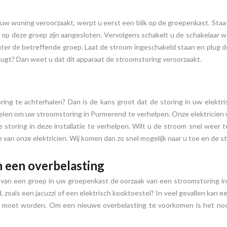
uw woning veroorzaakt, werpt u eerst een blik op de groepenkast. Staa
e op deze groep zijn aangesloten. Vervolgens schakelt u de schakelaar w
er de betreffende groep. Laat de stroom ingeschakeld staan en plug d
plugt? Dan weet u dat dit apparaat de stroomstoring veroorzaakt.
ing te achterhalen? Dan is de kans groot dat de storing in uw elektri
elen om uw stroomstoring in Purmerend te verhelpen. Onze elektricien
de storing in deze installatie te verhelpen. Wilt u de stroom snel weer
n onze elektricien. Wij komen dan zo snel mogelijk naar u toe en de s
n een overbelasting
 van een groep in uw groepenkast de oorzaak van een stroomstoring in
oals een jacuzzi of een elektrisch kooktoestel? In veel gevallen kan 
n moet worden. Om een nieuwe overbelasting te voorkomen is het noo