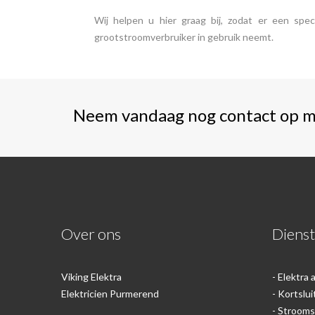
Wij helpen u hier graag bij, zodat er een spe
grootstroomverbruiker in gebruik neemt.
Neem vandaag nog contact op me
Over ons
Dienst
Viking Elektra
- Elektra
Elektricien Purmerend
- Kortslui
- Strooms