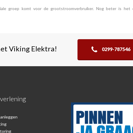
ciale groep komt voor de grootstroomverbruiker. Nog beter is het
t Viking Elektra!
0299-787546
verlening
 aanleggen
ting
toring