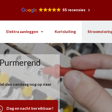
65 recensies
Elektra aanleggen
Kortsluiting
Stroomstorin
n Purmerend
Bel dan vandaag nog op naar
Dag en nacht bereikbaar!